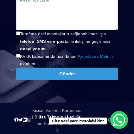
Tarafıma özel avantajların sağlanabilmesi için
telefon, SMS ve e-posta
ile iletişime geçilmesini
onaylıyorum.
KVKK kapsamında hazırlanan
Aydınlatma Metnini
okudum.
Gönder
Kişisel Verilerin Korunması
|
Dijisa Teknoloji Ltd. Şti.
Yukarı Çık
Size nasıl yardımcı olabiliriz?
| Tüm Hakları Saklıdır
2026
©