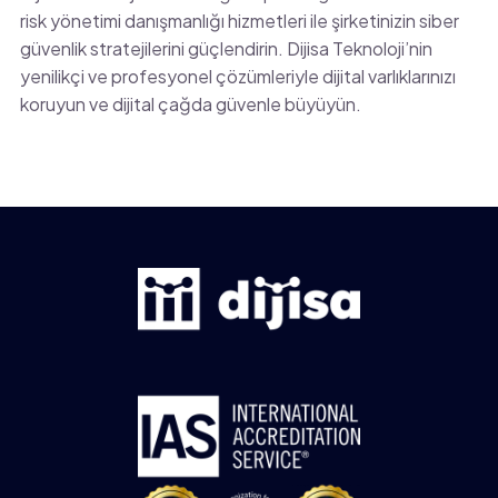
risk yönetimi danışmanlığı hizmetleri ile şirketinizin siber
güvenlik stratejilerini güçlendirin. Dijisa Teknoloji’nin
yenilikçi ve profesyonel çözümleriyle dijital varlıklarınızı
koruyun ve dijital çağda güvenle büyüyün.