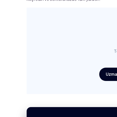
T
Uzma