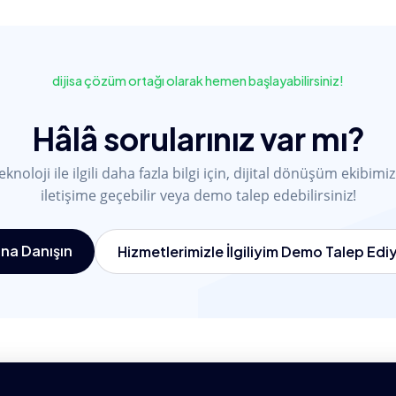
dijisa çözüm ortağı olarak hemen başlayabilirsiniz!
Hâlâ sorularınız var mı?
eknoloji ile ilgili daha fazla bilgi için, dijital dönüşüm ekibimiz
iletişime geçebilir veya demo talep edebilirsiniz!
na Danışın
Hizmetlerimizle İlgiliyim Demo Talep Ed