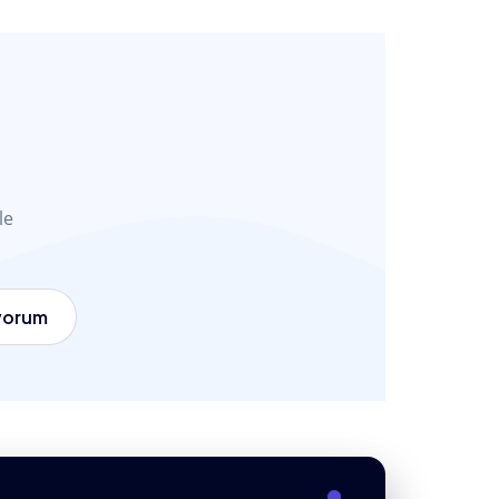
le
iyorum