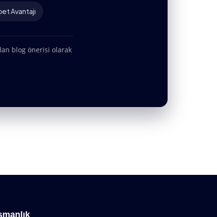
et Avantajı
lan blog önerisi olarak
şmanlık