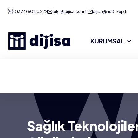
0 (324) 606 0 222
bilgi@dijisa.com.tr
dijisa@hs01.kep.tr
KURUMSAL
Sağlık Teknolojiler