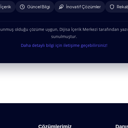
İçerik
Güncel Bilgi
İnovatif Çözümler
Rekab
 sunmuş olduğu çözüme uygun, Dijisa İçerik Merkezi tarafından yazı
sunulmuştur.
Daha detaylı bilgi için iletişime geçebilirsiniz!
Çözümlerimiz
Danı