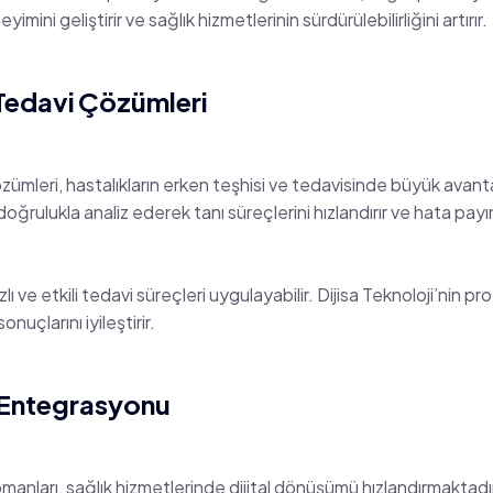
ini geliştirir ve sağlık hizmetlerinin sürdürülebilirliğini artırır.
 Tedavi Çözümleri
özümleri, hastalıkların erken teşhisi ve tedavisinde büyük avant
rulukla analiz ederek tanı süreçlerini hızlandırır ve hata payın
 ve etkili tedavi süreçleri uygulayabilir. Dijisa Teknoloji’nin pr
onuçlarını iyileştirir.
T Entegrasyonu
manları, sağlık hizmetlerinde dijital dönüşümü hızlandırmaktadır. 