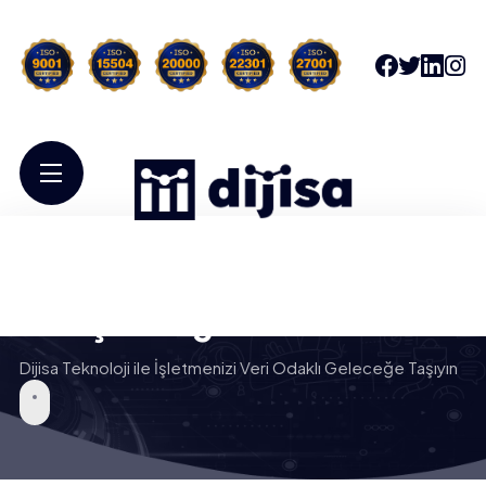
Büyük Veri ve Veri Analitiği
Danışmanlığı
Dijisa Teknoloji ile İşletmenizi Veri Odaklı Geleceğe Taşıyın