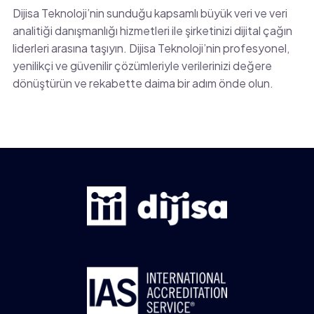
Dijisa Teknoloji’nin sunduğu kapsamlı büyük veri ve veri
analitiği danışmanlığı hizmetleri ile şirketinizi dijital çağın
liderleri arasına taşıyın. Dijisa Teknoloji’nin profesyonel,
yenilikçi ve güvenilir çözümleriyle verilerinizi değere
dönüştürün ve rekabette daima bir adım önde olun.