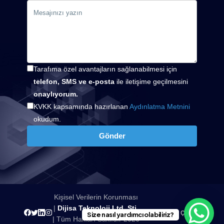
Tarafıma özel avantajların sağlanabilmesi için
telefon, SMS ve e-posta
ile iletişime geçilmesini
onaylıyorum.
KVKK kapsamında hazırlanan
Aydınlatma Metnini
okudum.
Gönder
Kişisel Verilerin Korunması
|
Dijisa Teknoloji Ltd. Şti.
Yukarı Çık
Size nasıl yardımcı olabiliriz?
| Tüm Hakları Saklıdır
2026