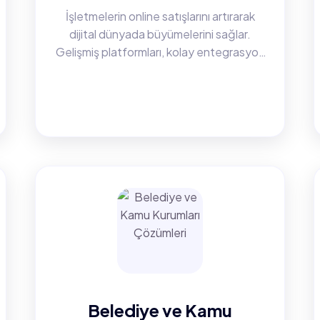
iyileştirir, satışları artırır ve marka
İşletmelerin online satışlarını artırarak
bilinirliğini güçlendirir.
dijital dünyada büyümelerini sağlar.
Gelişmiş platformları, kolay entegrasyon
özellikleri ve kullanıcı dostu arayüzleri ile
müşteri deneyimini iyileştirir, satışları
Detayları Gör
artırır ve marka...
Belediye ve Kamu
Kurumları
Çözümleri
Şehirlerin dijital dönüşümünü
Belediye ve Kamu
hızlandırarak operasyonel süreçleri