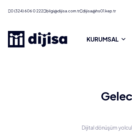
0 (324) 606 0 222
bilgi@dijisa.com.tr
dijisa@hs01.kep.tr
KURUMSAL
Gelece
Dijital dönüşüm yolcu