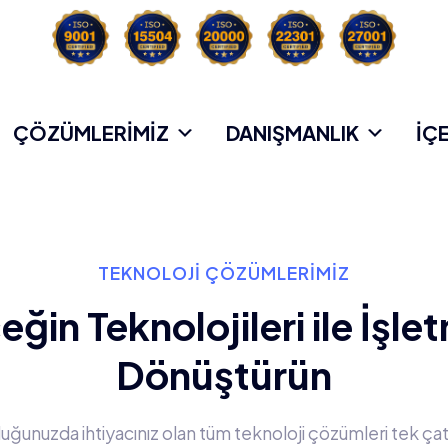
ÇÖZÜMLERİMİZ
DANIŞMANLIK
İÇ
TEKNOLOJİ ÇÖZÜMLERİMİZ
ğin Teknolojileri ile İşle
Dönüştürün
luğunuzda ihtiyacınız olan tüm teknoloji çözümleri tek çat